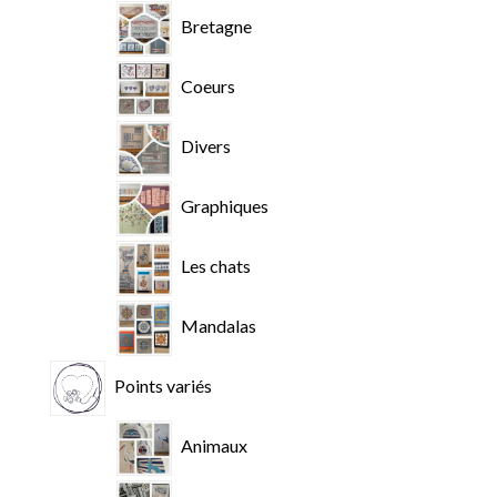
Bretagne
Coeurs
Divers
Graphiques
Les chats
Mandalas
Points variés
Animaux