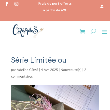
Frais de port offerts
à partir de 69€
Série Limitée ou
par
Adeline CRAS
|
4 Avr, 2025
|
Nouveauté(s)
|
2
commentaires