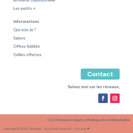
Les petits +
Informations
Qui suis-je ?
Salons
Offres fidélité
Grilles offertes
Contact
Suivez moi sur les réseaux,
CGV
|
Mentions légales
|
Politique de confidentialité
Copyright © 2026, CRéAdeS – Tous droits réservés – Fait avec ❤