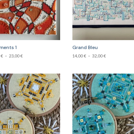
ments 1
Grand Bleu
Plage
Plage
0
€
–
23,00
€
14,00
€
–
32,00
€
de
de
prix :
prix :
14,00 €
14,00 €
à
à
23,00 €
32,00 €