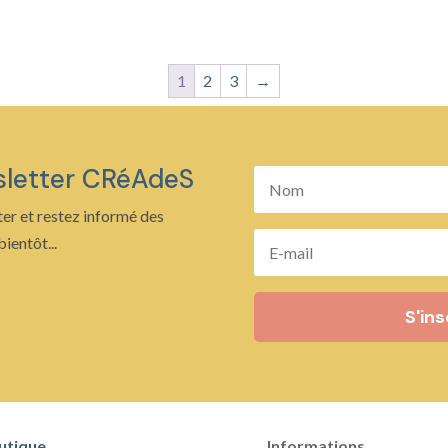
1
2
3
→
sletter CRéAdeS
er et restez informé des
ientôt...
S'ins
utique
Informations