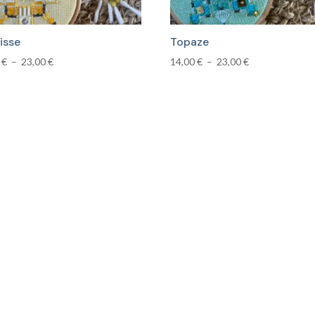
isse
Topaze
Plage
Plage
0
€
–
23,00
€
14,00
€
–
23,00
€
de
de
prix :
prix :
14,00 €
14,00 €
à
à
23,00 €
23,00 €