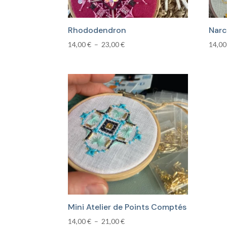
Rhododendron
Narc
Plage
14,00
€
–
23,00
€
14,0
de
prix :
14,00 €
à
23,00 €
Mini Atelier de Points Comptés
Plage
14,00
€
–
21,00
€