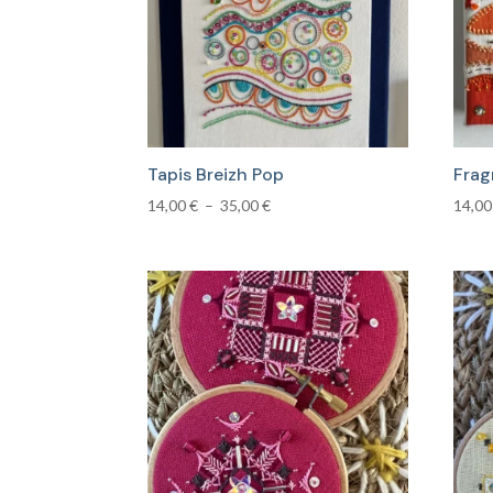
plus
ancien
Tapis Breizh Pop
Frag
Plage
14,00
€
–
35,00
€
14,0
de
prix :
14,00 €
à
35,00 €