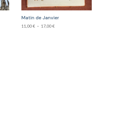
Matin de Janvier
Plage
11,00
€
–
17,00
€
de
prix :
11,00 €
à
17,00 €