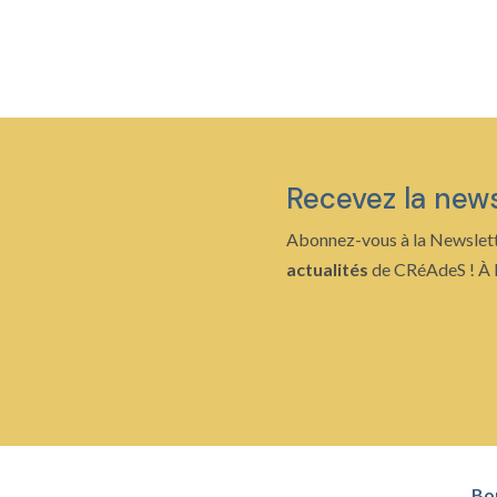
de
prix :
14,00 €
à
21,00 €
Recevez la new
Abonnez-vous à la Newslett
actualités
de CRéAdeS ! À b
Bo