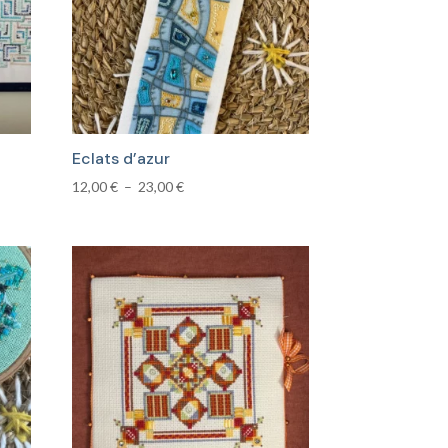
Eclats d’azur
Plage
12,00
€
–
23,00
€
de
prix :
12,00 €
à
23,00 €