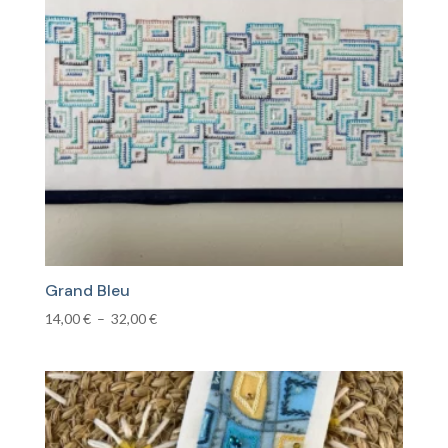
plus
ancien
Grand Bleu
Plage
14,00
€
–
32,00
€
de
prix :
14,00 €
à
32,00 €