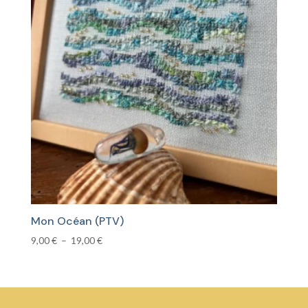
23,00 €
Mon Océan (PTV)
Plage
9,00
€
–
19,00
€
de
prix :
9,00 €
à