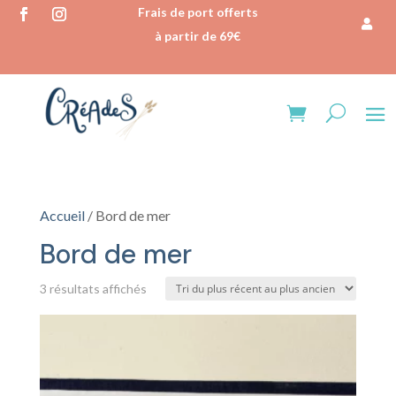
Frais de port offerts
à partir de 69€
Accueil
/ Bord de mer
Bord de mer
Trié
3 résultats affichés
du
plus
récent
au