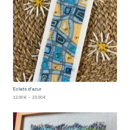
Eclats d’azur
Plage
12,00
€
–
23,00
€
de
prix :
12,00 €
à