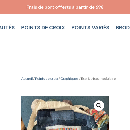
Frais de port offerts à partir de 69€
AUTÉS
POINTS DE CROIX
POINTS VARIÉS
BROD
Accueil
/
Points de croix
/
Graphiques
/ Esprit tricot modulaire