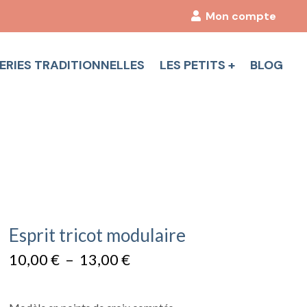
Mon compte
ERIES TRADITIONNELLES
LES PETITS +
BLOG
Esprit tricot modulaire
Plage
10,00
€
–
13,00
€
de
prix :