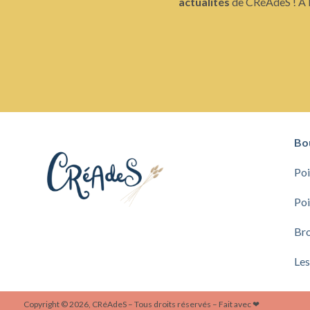
actualités
de CRéAdeS ! À b
Bo
Poi
Poi
Bro
Les
Copyright © 2026, CRéAdeS – Tous droits réservés – Fait avec ❤