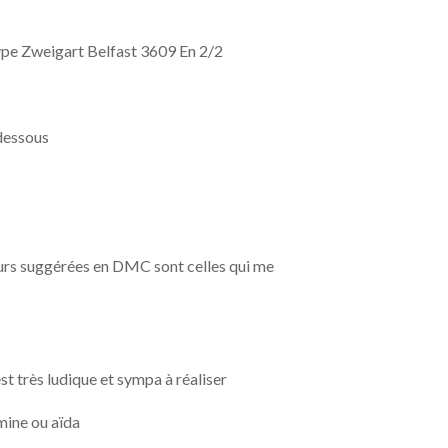
 type Zweigart Belfast 3609 En 2/2
 dessous
eurs suggérées en DMC sont celles qui me
est très ludique et sympa à réaliser
mine ou aïda