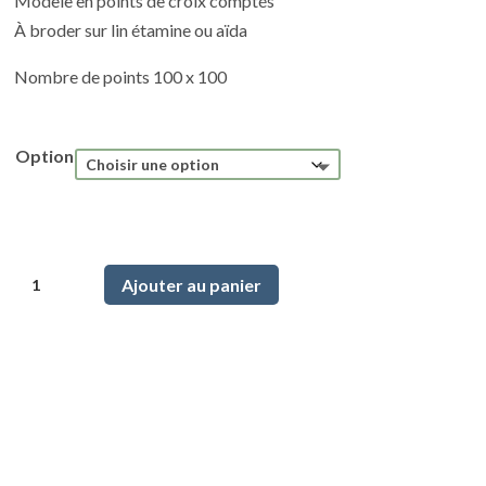
Modèle en points de croix comptés
10,00 €
À broder sur lin étamine ou aïda
à
13,00 €
Nombre de points 100 x 100
Option
quantité
Ajouter au panier
de
Esprit
tricot
modulaire