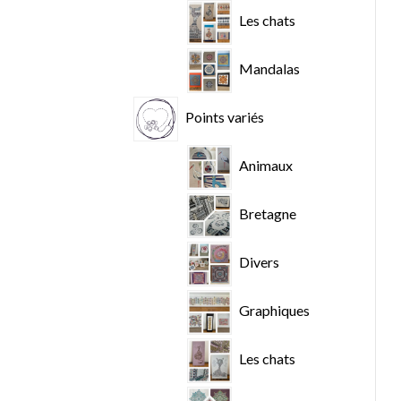
Les chats
Mandalas
Points variés
Animaux
Bretagne
Divers
Graphiques
Les chats