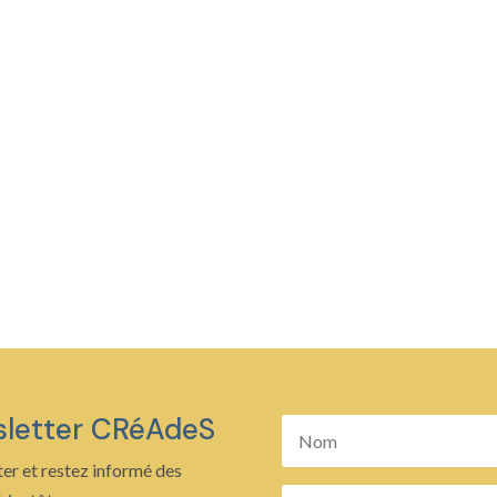
sletter CRéAdeS
er et restez informé des