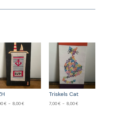
ZH
Triskels Cat
Plage
Plage
00
€
–
8,00
€
7,00
€
–
8,00
€
de
de
prix :
prix :
7,00 €
7,00 €
à
à