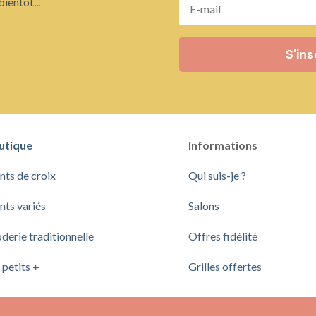
ientôt...
S'ins
utique
Informations
nts de croix
Qui suis-je ?
nts variés
Salons
derie traditionnelle
Offres fidélité
 petits +
Grilles offertes