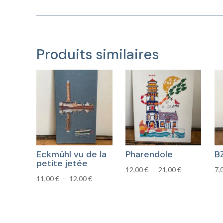
Produits similaires
Eckmühl vu de la
Pharendole
B
petite jetée
Plage
12,00
€
–
21,00
€
7,
Plage
11,00
€
–
12,00
€
de
de
prix :
prix :
12,00 €
11,00 €
à