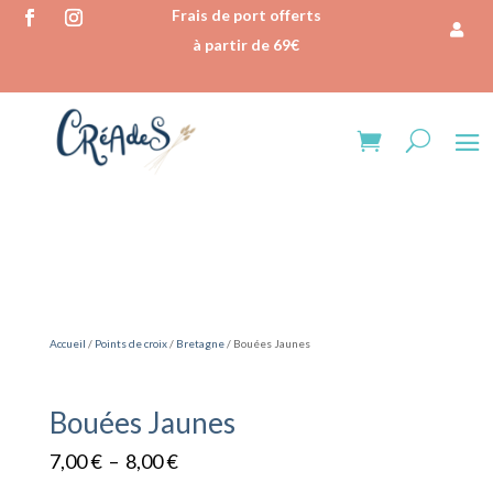
Frais de port offerts
à partir de 69€
Accueil
/
Points de croix
/
Bretagne
/ Bouées Jaunes
Bouées Jaunes
Plage
7,00
€
–
8,00
€
de