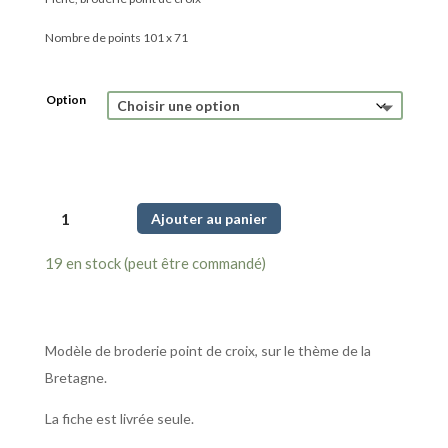
Nombre de points 101 x 71
Option
quantité
Ajouter au panier
de
Bouées
19 en stock (peut être commandé)
Jaunes
Modèle de broderie point de croix, sur le thème de la
Bretagne.
La fiche est livrée seule.