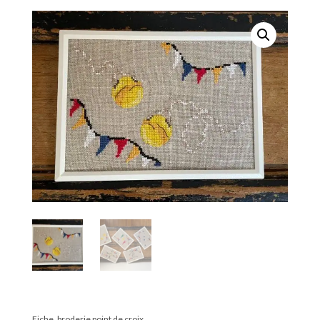
prix :
7,00 €
à
8,00 €
Fiche, broderie point de croix