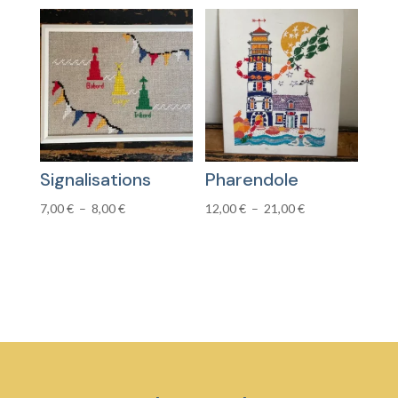
prix :
prix :
7,00 €
7,00 €
à
à
8,00 €
8,00 €
Signalisations
Pharendole
Plage
Plage
7,00
€
–
8,00
€
12,00
€
–
21,00
€
de
de
prix :
prix :
7,00 €
12,00 €
à
à
8,00 €
21,00 €