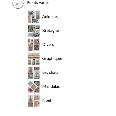
Points variés
Animaux
Bretagne
Divers
Graphiques
Les chats
Mandalas
Noël