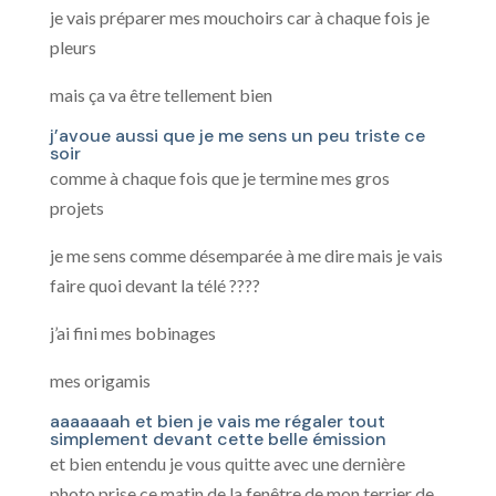
je vais préparer mes mouchoirs car à chaque fois je
pleurs
mais ça va être tellement bien
j’avoue aussi que je me sens un peu triste ce
soir
comme à chaque fois que je termine mes gros
projets
je me sens comme désemparée à me dire mais je vais
faire quoi devant la télé ????
j’ai fini mes bobinages
mes origamis
aaaaaaah et bien je vais me régaler tout
simplement devant cette belle émission
et bien entendu je vous quitte avec une dernière
photo prise ce matin de la fenêtre de mon terrier de