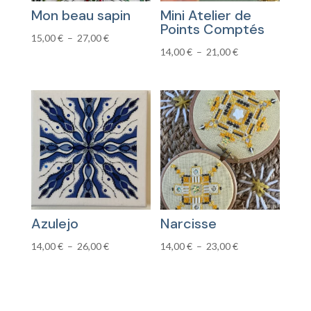
Mon beau sapin
Mini Atelier de
Points Comptés
Plage
15,00
€
–
27,00
€
Plage
14,00
€
–
21,00
€
de
de
prix :
prix :
15,00 €
14,00 €
à
à
27,00 €
21,00 €
Azulejo
Narcisse
Plage
Plage
14,00
€
–
26,00
€
14,00
€
–
23,00
€
de
de
prix :
prix :
14,00 €
14,00 €