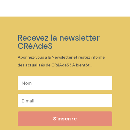
à
à
26,00 €
23,00 €
Recevez la newsletter
CRéAdeS
Abonnez-vous à la Newsletter et restez informé
des
actualités
de CRéAdeS ! À bientôt...
S'inscrire