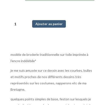
quantité
Ajouter au panier
de
Tapis
Breizh
Pop
modèle de broderie traditionnelle sur toile imprimée à
l’encre indélébile*
je me suis amusée sur ce dessin avec les courbes, bulles
et motifs proches de nos différents dessins très
représentés sur les costumes, napperons etc de ma
Bretagne,
quelques points simples de base, feston sur lesquels je