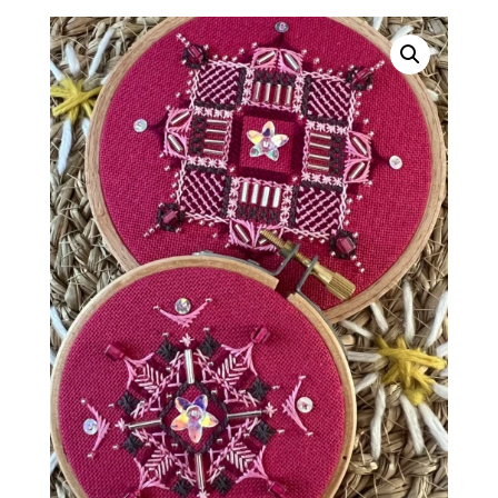
prix :
14,00 €
à
23,00 €