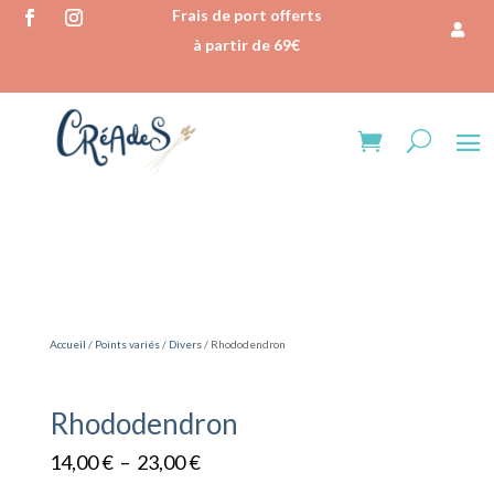
Frais de port offerts
à partir de 69€
Accueil
/
Points variés
/
Divers
/ Rhododendron
Rhododendron
Plage
14,00
€
–
23,00
€
de