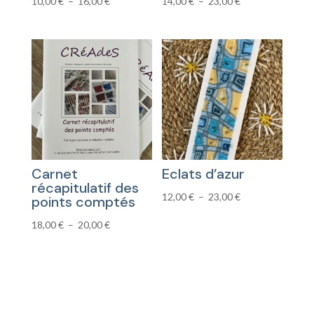
Plage
Plage
10,00
€
–
16,00
€
14,00
€
–
23,00
€
de
de
prix :
prix :
10,00 €
14,00 €
à
à
16,00 €
23,00 €
Carnet
Eclats d’azur
récapitulatif des
Plage
12,00
€
–
23,00
€
points comptés
de
Plage
18,00
€
–
20,00
€
prix :
de
12,00 €
prix :
à
18,00 €
23,00 €
à