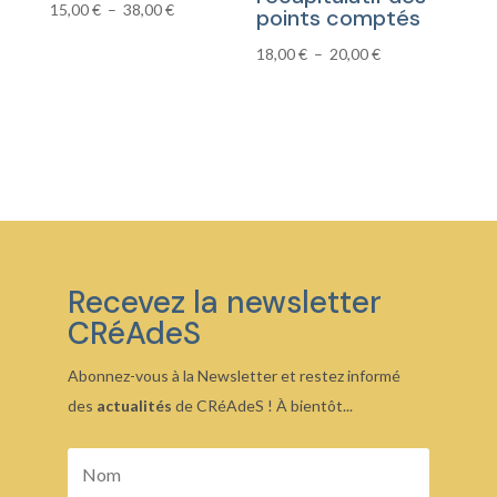
Plage
15,00
€
–
38,00
€
points comptés
de
Plage
18,00
€
–
20,00
€
prix :
de
15,00 €
prix :
à
18,00 €
38,00 €
à
20,00 €
Recevez la newsletter
CRéAdeS
Abonnez-vous à la Newsletter et restez informé
des
actualités
de CRéAdeS ! À bientôt...