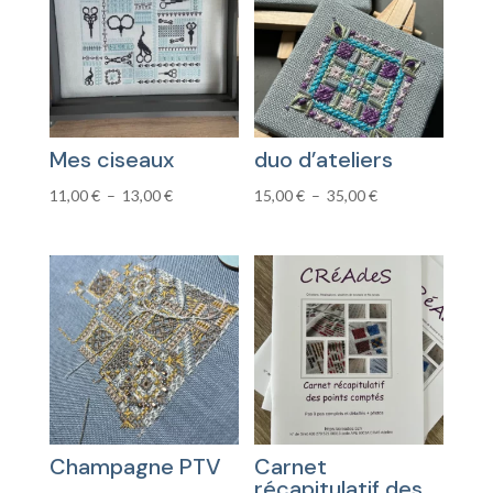
Mes ciseaux
duo d’ateliers
Plage
Plage
11,00
€
–
13,00
€
15,00
€
–
35,00
€
de
de
prix :
prix :
11,00 €
15,00 €
à
à
13,00 €
35,00 €
Champagne PTV
Carnet
récapitulatif des