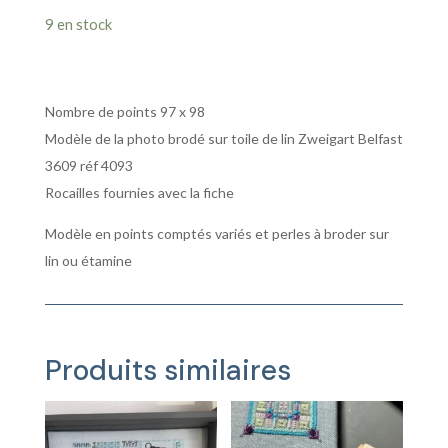
Petit
9 en stock
cœur
compté
Nombre de points 97 x 98
Modèle de la photo brodé sur toile de lin Zweigart Belfast
3609 réf 4093
Rocailles fournies avec la fiche
Modèle en points comptés variés et perles à broder sur
lin ou étamine
Produits similaires