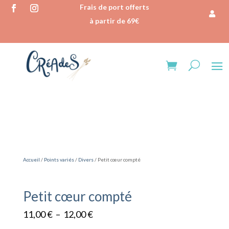
Frais de port offerts
à partir de 69€
Accueil
/
Points variés
/
Divers
/ Petit cœur compté
Petit cœur compté
Plage
11,00
€
–
12,00
€
de