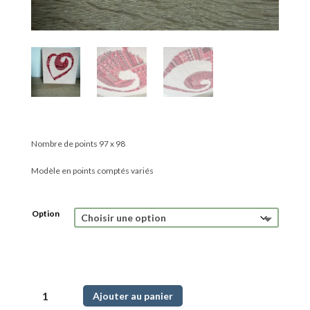
Nombre de points 97 x 98
Modèle en points comptés variés
Option
quantité
Ajouter au panier
de