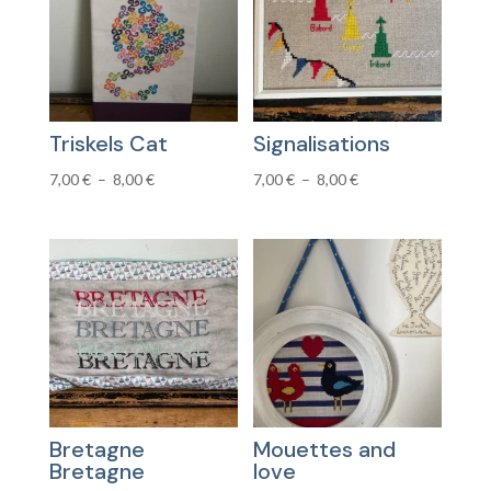
Triskels Cat
Signalisations
Plage
Plage
7,00
€
–
8,00
€
7,00
€
–
8,00
€
de
de
prix :
prix :
7,00 €
7,00 €
à
à
8,00 €
8,00 €
Bretagne
Mouettes and
Bretagne
love