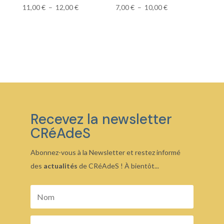
Plage
Plage
11,00
€
–
12,00
€
7,00
€
–
10,00
€
de
de
prix :
prix :
11,00 €
7,00 €
à
à
12,00 €
10,00 €
Recevez la newsletter
CRéAdeS
Abonnez-vous à la Newsletter et restez informé
des
actualités
de CRéAdeS ! À bientôt...