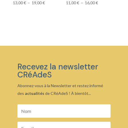
Plage
Plage
13,00
€
–
19,00
€
11,00
€
–
16,00
€
de
de
prix :
prix :
13,00 €
11,00 €
à
à
19,00 €
16,00 €
Recevez la newsletter
CRéAdeS
Abonnez-vous à la Newsletter et restez informé
des
actualités
de CRéAdeS ! À bientôt...