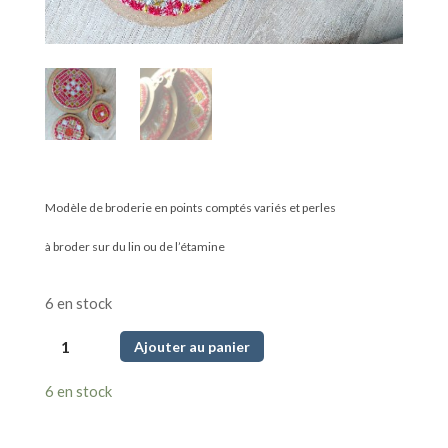
Modèle de broderie en points comptés variés et perles
à broder sur du lin ou de l’étamine
6 en stock
quantité
Ajouter au panier
de
Boules
6 en stock
de
Noël