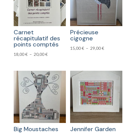
Carnet
Précieuse
récapitulatif des
cigogne
points comptés
Plage
15,00
€
–
29,00
€
Plage
18,00
€
–
20,00
€
de
de
prix :
prix :
15,00 €
18,00 €
à
à
29,00 €
20,00 €
Big Moustaches
Jennifer Garden