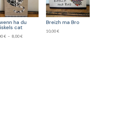
wenn ha du
Breizh ma Bro
iskels cat
10,00
€
Plage
00
€
–
8,00
€
de
prix :
7,00 €
à
8,00 €