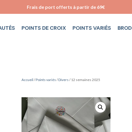
Frais de port offerts à partir de 69€
AUTÉS
POINTS DE CROIX
POINTS VARIÉS
BROD
Accueil
/
Points variés
/
Divers
/ 12 semaines 2025