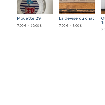
Mouette 29
La devise du chat
G
Tr
Plage
Plage
7,00
€
–
10,00
€
7,00
€
–
8,00
€
7,
de
de
prix :
prix :
7,00 €
7,00 €
à
à
10,00 €
8,00 €