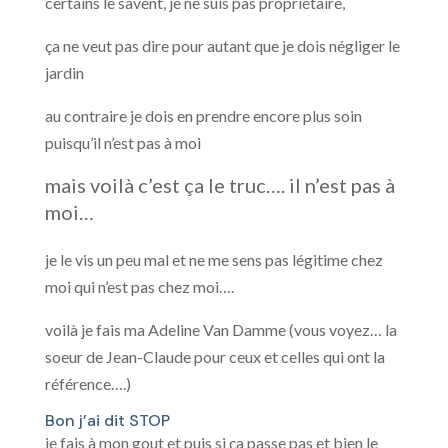
certains le savent, je ne suis pas propriétaire,
ça ne veut pas dire pour autant que je dois négliger le
jardin
au contraire je dois en prendre encore plus soin
puisqu’il n’est pas à moi
mais voilà c’est ça le truc…. il n’est pas à
moi…
je le vis un peu mal et ne me sens pas légitime chez
moi qui n’est pas chez moi….
voilà je fais ma Adeline Van Damme (vous voyez… la
soeur de Jean-Claude pour ceux et celles qui ont la
référence….)
Bon j’ai dit STOP
je fais à mon gout et puis si ça passe pas et bien le