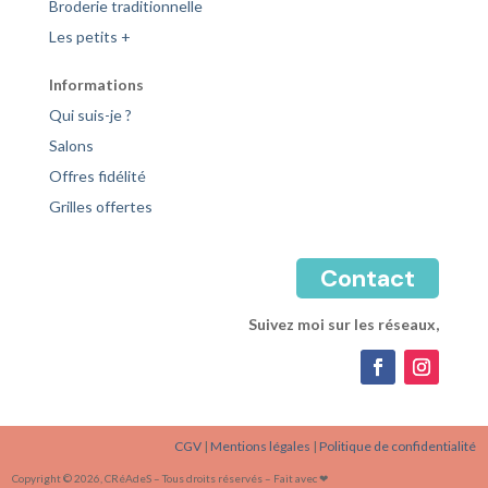
Broderie traditionnelle
Les petits +
Informations
Qui suis-je ?
Salons
Offres fidélité
Grilles offertes
Contact
Suivez moi sur les réseaux,
CGV
|
Mentions légales
|
Politique de confidentialité
Copyright © 2026, CRéAdeS – Tous droits réservés – Fait avec ❤