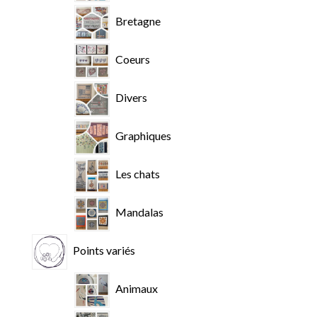
Bretagne
Coeurs
Divers
Graphiques
Les chats
Mandalas
Points variés
Animaux