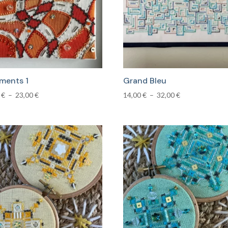
ments 1
Grand Bleu
Plage
Plage
0
€
–
23,00
€
14,00
€
–
32,00
€
de
de
prix :
prix :
14,00 €
14,00 €
à
à
23,00 €
32,00 €