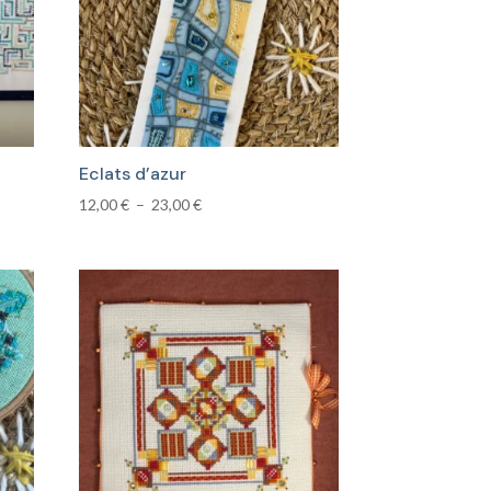
Eclats d’azur
Plage
12,00
€
–
23,00
€
de
prix :
12,00 €
à
23,00 €