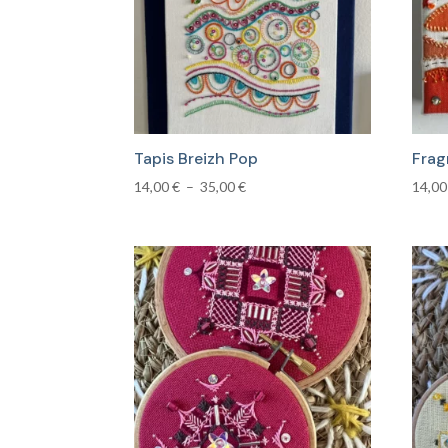
plus
ancien
Tapis Breizh Pop
Frag
Plage
14,00
€
–
35,00
€
14,0
de
prix :
14,00 €
à
35,00 €