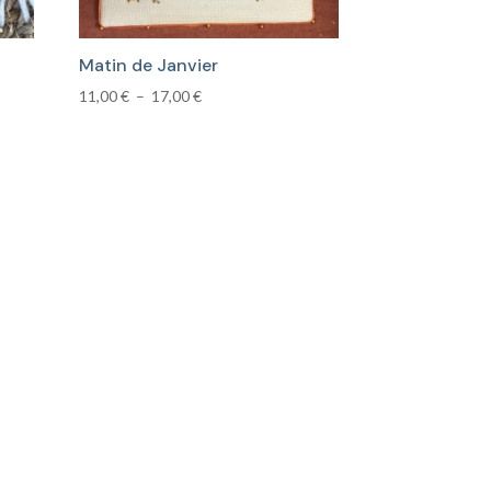
Matin de Janvier
Plage
11,00
€
–
17,00
€
de
prix :
11,00 €
à
17,00 €