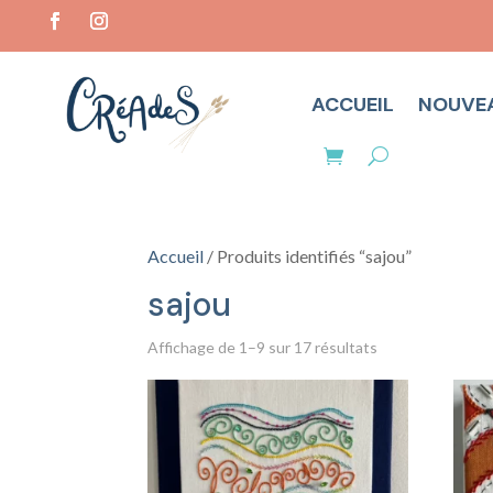
ACCUEIL
NOUVE
Accueil
/ Produits identifiés “sajou”
sajou
Trié
Affichage de 1–9 sur 17 résultats
du
plus
récent
au