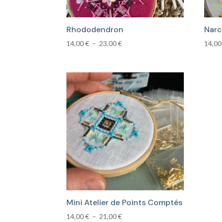
Rhododendron
Narc
Plage
14,00
€
–
23,00
€
14,0
de
prix :
14,00 €
à
23,00 €
Mini Atelier de Points Comptés
Plage
14,00
€
–
21,00
€