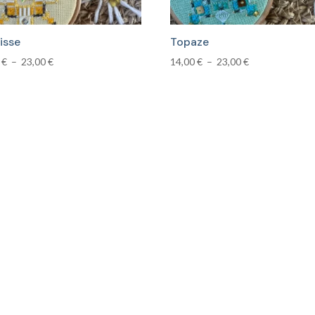
isse
Topaze
Plage
Plage
0
€
–
23,00
€
14,00
€
–
23,00
€
de
de
prix :
prix :
14,00 €
14,00 €
à
à
23,00 €
23,00 €