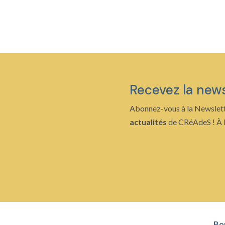
de
prix :
14,00 €
à
21,00 €
Recevez la new
Abonnez-vous à la Newslett
actualités
de CRéAdeS ! À b
Bo