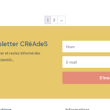
1
2
→
sletter CRéAdeS
er et restez informé des
ientôt...
S'ins
utique
Informations