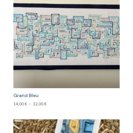
23,00 €
Grand Bleu
Plage
14,00
€
–
32,00
€
de
prix :
14,00 €
à