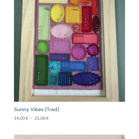
à
23,00 €
Sunny Vibes (Trad)
Plage
14,00
€
–
21,00
€
de
prix :