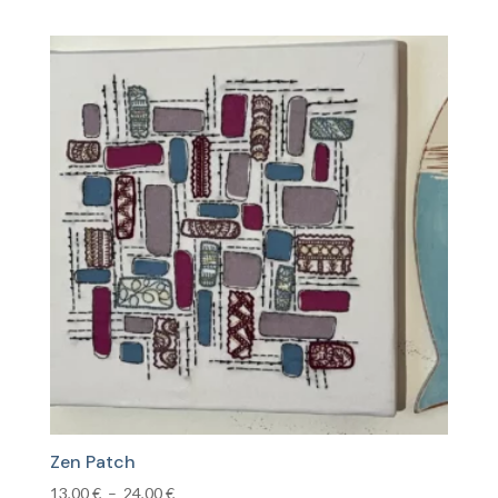
de
prix :
12,00 €
à
25,00 €
Zen Patch
Plage
13,00
€
–
24,00
€