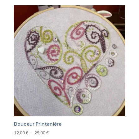
prix :
10,00 €
à
16,00 €
Douceur Printanière
Plage
12,00
€
–
25,00
€