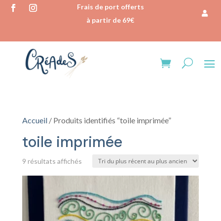
Frais de port offerts
à partir de 69€
Accueil
/ Produits identifiés “toile imprimée”
toile imprimée
Trié
9 résultats affichés
du
plus
récent
au