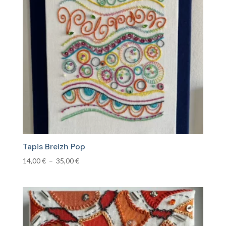
plus
ancien
Tapis Breizh Pop
Plage
14,00
€
–
35,00
€
de
prix :
14,00 €
à
35,00 €