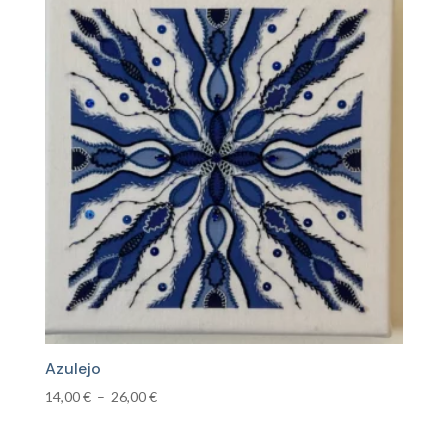
14,00 €
à
21,00 €
Azulejo
Plage
14,00
€
–
26,00
€
de
prix :