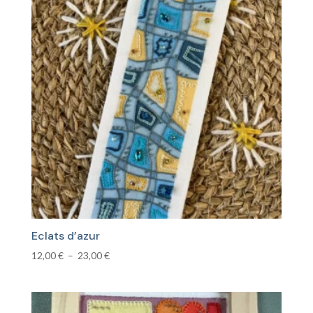
32,00 €
Eclats d’azur
Plage
12,00
€
–
23,00
€
de
prix :
12,00 €