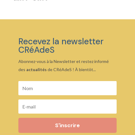
de
prix :
13,00 €
à
24,00 €
Recevez la newsletter
CRéAdeS
Abonnez-vous à la Newsletter et restez informé
des
actualités
de CRéAdeS ! À bientôt...
S'inscrire