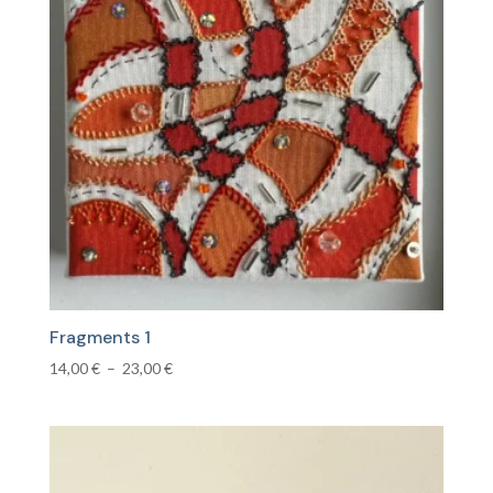
Fragments 1
Plage
14,00
€
–
23,00
€
de
prix :
14,00 €
à