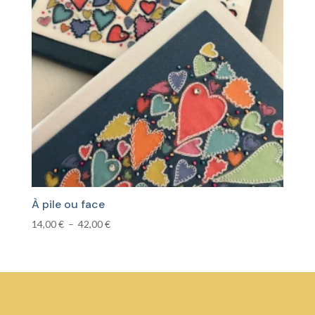
À pile ou face
Plage
14,00
€
–
42,00
€
de
prix :
14,00 €
à
42,00 €