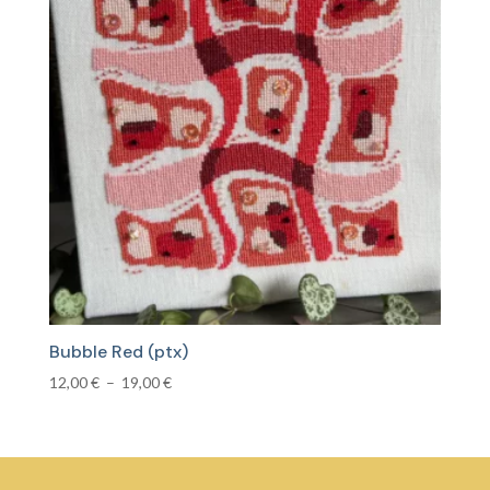
16,00 €
Bubble Red (ptx)
Plage
12,00
€
–
19,00
€
de
prix :
12,00 €
à