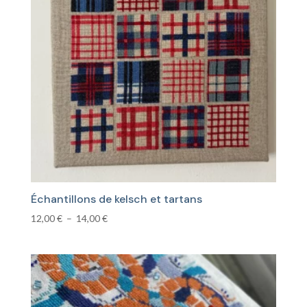
plus
ancien
Échantillons de kelsch et tartans
Plage
12,00
€
–
14,00
€
de
prix :
12,00 €
à
14,00 €