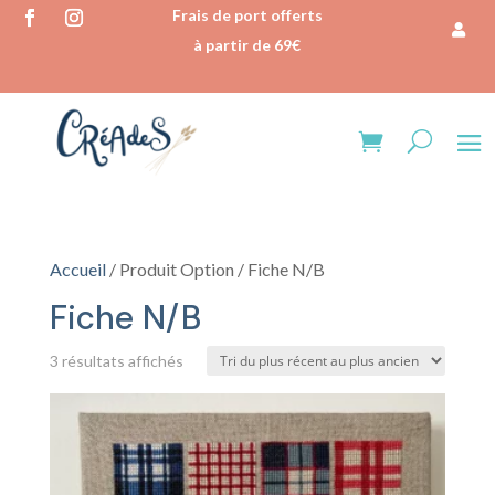
Frais de port offerts
à partir de 69€
Accueil
/ Produit Option / Fiche N/B
Fiche N/B
Trié
3 résultats affichés
du
plus
récent
au