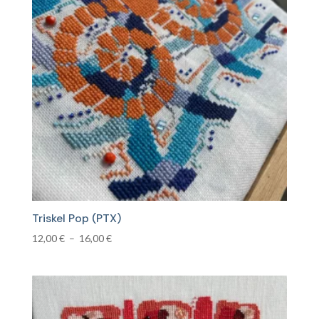
Triskel Pop (PTX)
Plage
12,00
€
–
16,00
€
de
prix :
12,00 €
à