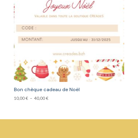
Bon chèque cadeau de Noël
Plage
10,00
€
–
40,00
€
de
prix :
10,00 €
à
40,00 €