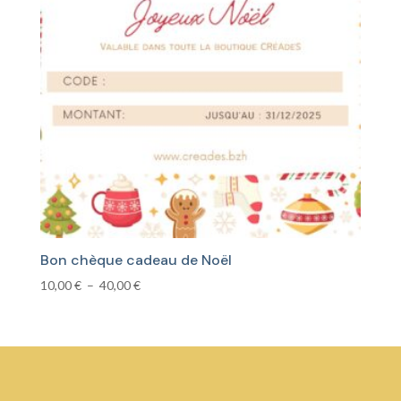
Bon chèque cadeau de Noël
Plage
10,00
€
–
40,00
€
de
prix :
10,00 €
à
40,00 €