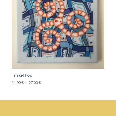
Triskel Pop
Plage
14,00
€
–
27,00
€
de
prix :
14,00 €
à
27,00 €