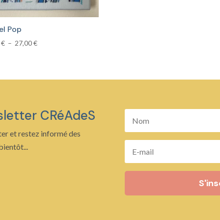
kel Pop
Plage
0
€
–
27,00
€
de
prix :
14,00 €
à
27,00 €
sletter CRéAdeS
er et restez informé des
ientôt...
S'ins