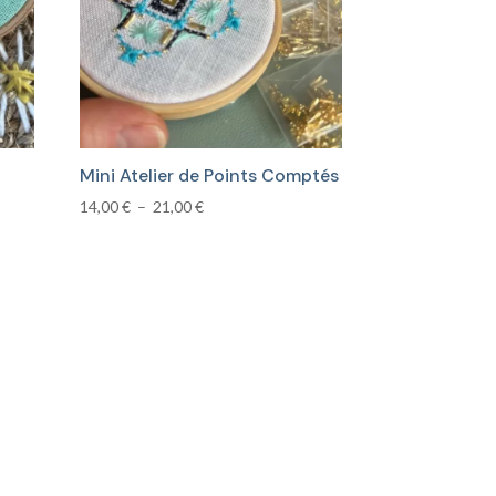
Mini Atelier de Points Comptés
Plage
14,00
€
–
21,00
€
de
prix :
14,00 €
à
21,00 €