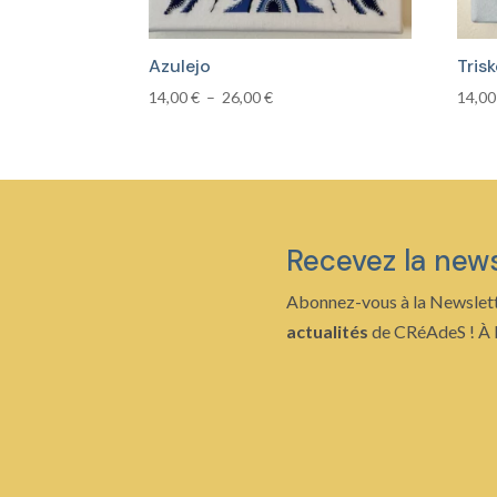
Azulejo
Tris
Plage
14,00
€
–
26,00
€
14,0
de
prix :
14,00 €
à
26,00 €
Recevez la new
Abonnez-vous à la Newslett
actualités
de CRéAdeS ! À b