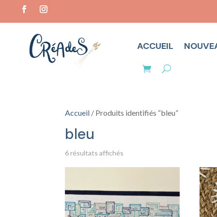
ACCUEIL
NOUVE
Accueil
/ Produits identifiés “bleu”
bleu
Trié
6 résultats affichés
du
plus
récent
au