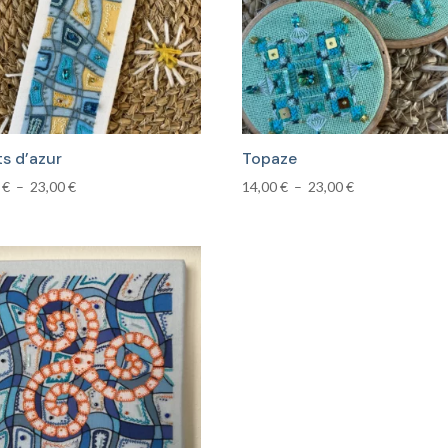
ts d’azur
Topaze
Plage
Plage
0
€
–
23,00
€
14,00
€
–
23,00
€
de
de
prix :
prix :
12,00 €
14,00 €
à
à
23,00 €
23,00 €