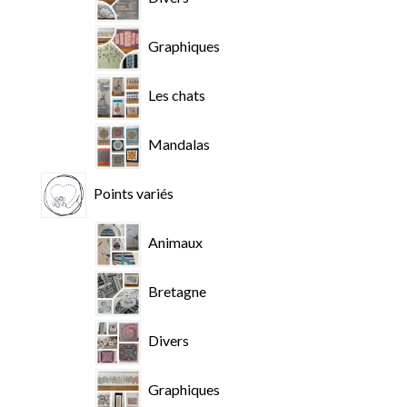
Graphiques
Les chats
Mandalas
Points variés
Animaux
Bretagne
Divers
Graphiques